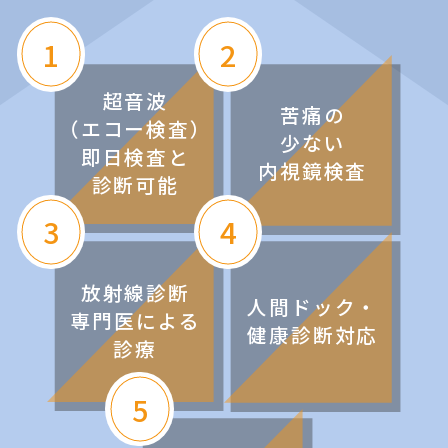
1
2
超音波
苦痛の
（エコー検査）
少ない
即日検査と
内視鏡検査
診断可能
3
4
放射線診断
人間ドック・
専門医による
健康診断対応
診療
5