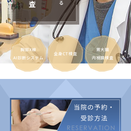
胸部X線
胃大腸
全身CT検査
AI診断システム
内視鏡検査