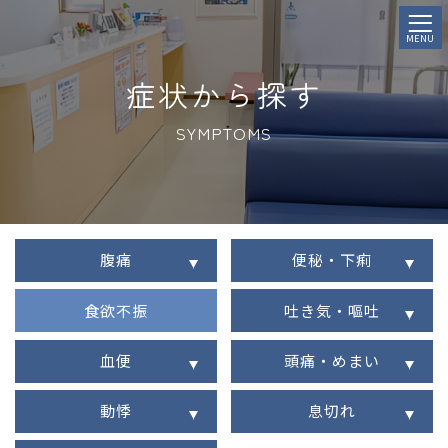
MENU
症状から探す
SYMPTOMS
腹痛
便秘・下痢
食欲不振
吐き気・嘔吐
血便
頭痛・めまい
動悸
息切れ